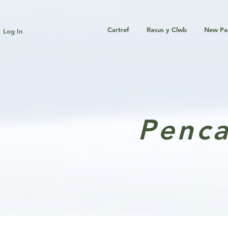
Cartref
Rasus y Clwb
New Pa
Log In
Penca