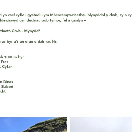
i yn cael cyfle i gystadlu ym Mhencampwriaethau blynyddol y clwb, sy’n c
dewiswyd cyn dechrau pob tymor, fel a ganlyn –
iaeth Clwb - Mynydd*
ras byr a'r un orau o dair ras hir.
sh 1000m byr
 Fras
s Cyfan
n Dinas
 Siabod
cht