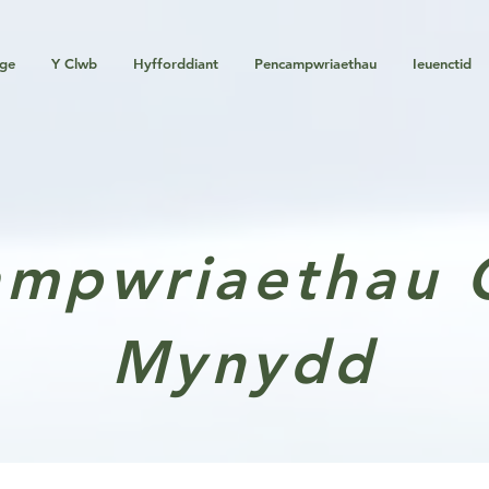
ge
Y Clwb
Hyfforddiant
Pencampwriaethau
Ieuenctid
mpwriaethau 
Mynydd