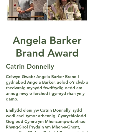
Angela Barker
Brand Award
Catrin Donnelly
Crëwyd Gwobr Angela Barker Brand i
gydnabod Angela Barker, aelod o’r clwb a
rhedwraig mynydd frwdfrydig oedd am
annog mwy o ferched i gymryd rhan yn y
gamp.
Enillydd eleni yw Catrin Donnelly, sydd
wedi cael tymor arbennig. Cynrychiolodd
Gogledd Cymru ym Mhencampwriaethau
Rhyng-Sirol Prydain ym Mhen-y-Ghent,