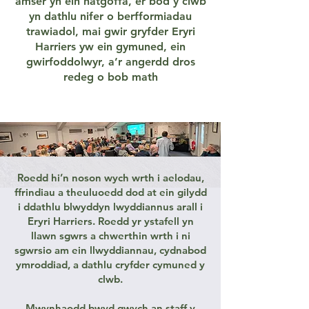
amser yn ein hatgoffa, er bod y clwb
yn dathlu nifer o berfformiadau
trawiadol, mai gwir gryfder Eryri
Harriers yw ein gymuned, ein
gwirfoddolwyr, a’r angerdd dros
redeg o bob math
Roedd hi’n noson wych wrth i aelodau,
ffrindiau a theuluoedd dod at ein gilydd
i ddathlu blwyddyn lwyddiannus arall i
Eryri Harriers. Roedd yr ystafell yn
llawn sgwrs a chwerthin wrth i ni
sgwrsio am ein llwyddiannau, cydnabod
ymroddiad, a dathlu cryfder cymuned y
clwb.
Mwynhaodd bwyd gwych an staff y