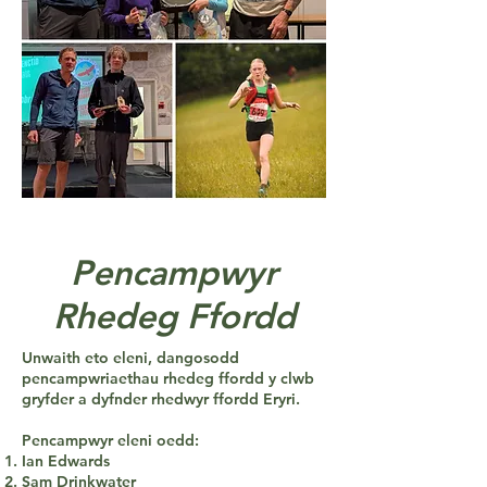
Pencampwyr
Rhedeg Ffordd
Unwaith eto eleni, dangosodd
pencampwriaethau rhedeg ffordd y clwb
gryfder a dyfnder rhedwyr ffordd Eryri.
Pencampwyr eleni oedd:
Ian Edwards
Sam Drinkwater