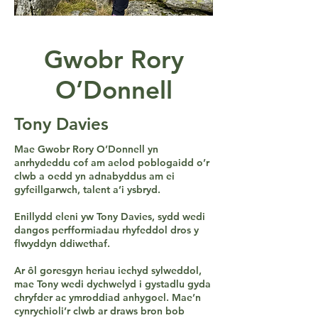
Gwobr Rory
O’Donnell
Tony Davies
Mae Gwobr Rory O’Donnell yn
anrhydeddu cof am aelod poblogaidd o’r
clwb a oedd yn adnabyddus am ei
gyfeillgarwch, talent a’i ysbryd.
Enillydd eleni yw Tony Davies, sydd wedi
dangos perfformiadau rhyfeddol dros y
flwyddyn ddiwethaf.
Ar ôl goresgyn heriau iechyd sylweddol,
mae Tony wedi dychwelyd i gystadlu gyda
chryfder ac ymroddiad anhygoel. Mae’n
cynrychioli’r clwb ar draws bron bob