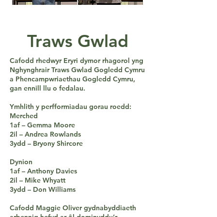
Traws Gwlad
Cafodd rhedwyr Eryri dymor rhagorol yng
Nghynghrair Traws Gwlad Gogledd Cymru
a Phencampwriaethau Gogledd Cymru,
gan ennill llu o fedalau.
Ymhlith y perfformiadau gorau roedd:
Merched
1af – Gemma Moore
2il – Andrea Rowlands
3ydd – Bryony Shircore
Dynion
1af – Anthony Davies
2il – Mike Whyatt
3ydd – Don Williams
Cafodd Maggie Oliver gydnabyddiaeth