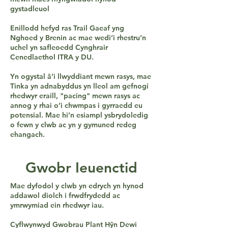
gystadleuol
Enillodd hefyd ras Trail Gaeaf yng
Nghoed y Brenin ac mae wedi’i rhestru’n
uchel yn safleoedd Cynghrair
Cenedlaethol ITRA y DU.
Yn ogystal â’i llwyddiant mewn rasys, mae
Tinka yn adnabyddus yn lleol am gefnogi
rhedwyr eraill, "pacing" mewn rasys ac
annog y rhai o’i chwmpas i gyrraedd eu
potensial. Mae hi’n esiampl ysbrydoledig
o fewn y clwb ac yn y gymuned redeg
ehangach.
Gwobr Ieuenctid
Mae dyfodol y clwb yn edrych yn hynod
addawol diolch i frwdfrydedd ac
ymrwymiad ein rhedwyr iau.
Cyflwynwyd Gwobrau Plant Hŷn Dewi