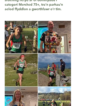
arbennig hefyd ar ôl dominyddu’r
categori Merched 75+, tra’n parhau’n
aelod ffyddlon a gwerthfawr o’r tîm.