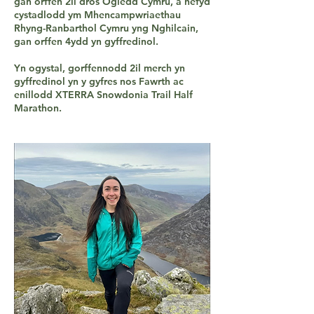
gan orffen 2il dros Ogledd Cymru, a hefyd
cystadlodd ym Mhencampwriaethau
Rhyng-Ranbarthol Cymru yng Nghilcain,
gan orffen 4ydd yn gyffredinol.
Yn ogystal, gorffennodd 2il merch yn
gyffredinol yn y gyfres nos Fawrth ac
enillodd XTERRA Snowdonia Trail Half
Marathon.