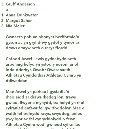
Gruff Anderson
a
Anna Drinkwater
Margot Saher
Nia Meleri
Gwnaeth pob un ohonynt berfformio’n
gyson ac yn gryf drwy gydol y tymor ar
draws amrywiaeth o rasys ffordd.
Cafodd Arwel Lewis gydnabyddiaeth
arbennig hefyd yn ystod y noson, ar ôl
iddo dderbyn Gwobr Gwasanaeth i
Athletau Cymdeithas Athletau Cymru yn
ddiweddar.
Mae Arwel yn parhau i gystadlu’n
rheolaidd ar draws rhedeg lôn, traws
gwlad, llwybr a mynydd, tra hefyd yn rhoi
cyfraniad enfawr fel gwirfoddolwr. Mae ei
waith fel trefnydd rasys, swyddog, aelod
pwyllgor ac fel cynrychiolydd o fewn
Athletau Cymru wedi gwneud cyfraniad