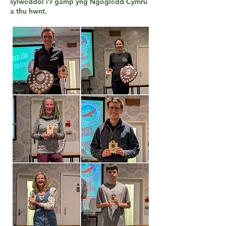
sylweddol i’r gamp yng Ngogledd Cymru
a thu hwnt.