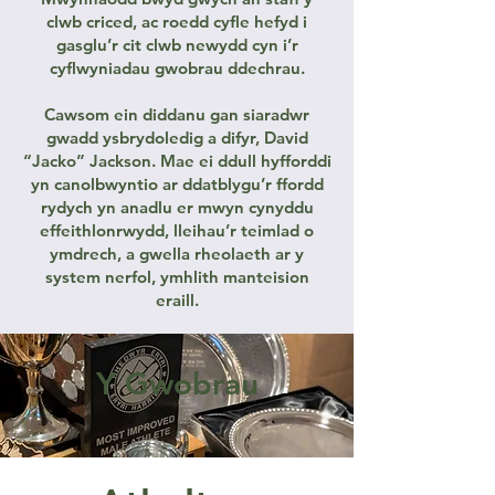
clwb criced, ac roedd cyfle hefyd i
gasglu’r cit clwb newydd cyn i’r
cyflwyniadau gwobrau ddechrau.
Cawsom ein diddanu gan siaradwr
gwadd ysbrydoledig a difyr, David
“Jacko” Jackson. Mae ei ddull hyfforddi
yn canolbwyntio ar ddatblygu’r ffordd
rydych yn anadlu er mwyn cynyddu
effeithlonrwydd, lleihau’r teimlad o
ymdrech, a gwella rheolaeth ar y
system nerfol, ymhlith manteision
eraill.
Y Gwobrau