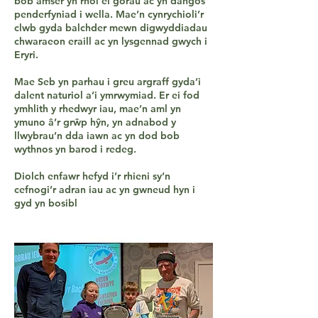
bob amser yn rhoi ei gorau ac yn dangos
penderfyniad i wella. Mae’n cynrychioli’r
clwb gyda balchder mewn digwyddiadau
chwaraeon eraill ac yn lysgennad gwych i
Eryri.
Mae Seb yn parhau i greu argraff gyda’i
dalent naturiol a’i ymrwymiad. Er ei fod
ymhlith y rhedwyr iau, mae’n aml yn
ymuno â’r grŵp hŷn, yn adnabod y
llwybrau’n dda iawn ac yn dod bob
wythnos yn barod i redeg.
Diolch enfawr hefyd i’r rhieni sy’n
cefnogi’r adran iau ac yn gwneud hyn i
gyd yn bosibl