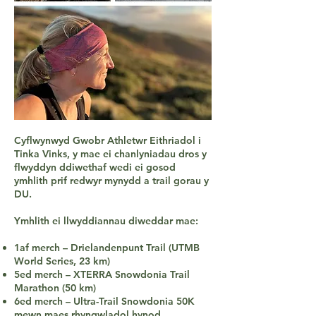
Cyflwynwyd Gwobr Athletwr Eithriadol i
Tinka Vinks, y mae ei chanlyniadau dros y
flwyddyn ddiwethaf wedi ei gosod
ymhlith prif redwyr mynydd a trail gorau y
DU.
Ymhlith ei llwyddiannau diweddar mae:
1af merch – Drielandenpunt Trail (UTMB
World Series, 23 km)
5ed merch – XTERRA Snowdonia Trail
Marathon (50 km)
6ed merch – Ultra-Trail Snowdonia 50K
mewn maes rhyngwladol hynod