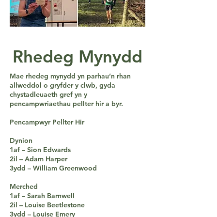
Rhedeg Mynydd
Mae rhedeg mynydd yn parhau’n rhan
allweddol o gryfder y clwb, gyda
chystadleuaeth gref yn y
pencampwriaethau pellter hir a byr.
Pencampwyr Pellter Hir
Dynion
1af – Sion Edwards
2il – Adam Harper
3ydd – William Greenwood
Merched
1af – Sarah Barnwell
2il – Louise Beetlestone
3ydd – Louise Emery