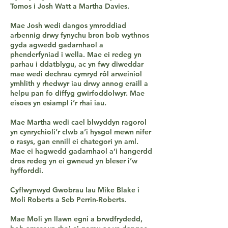
Tomos i Josh Watt a Martha Davies.
Mae Josh wedi dangos ymroddiad
arbennig drwy fynychu bron bob wythnos
gyda agwedd gadarnhaol a
phenderfyniad i wella. Mae ei redeg yn
parhau i ddatblygu, ac yn fwy diweddar
mae wedi dechrau cymryd rôl arweiniol
ymhlith y rhedwyr iau drwy annog eraill a
helpu pan fo diffyg gwirfoddolwyr. Mae
eisoes yn esiampl i’r rhai iau.
Mae Martha wedi cael blwyddyn ragorol
yn cynrychioli’r clwb a’i hysgol mewn nifer
o rasys, gan ennill ei chategori yn aml.
Mae ei hagwedd gadarnhaol a’i hangerdd
dros redeg yn ei gwneud yn bleser i’w
hyfforddi.
Cyflwynwyd Gwobrau Iau Mike Blake i
Moli Roberts a Seb Perrin-Roberts.
Mae Moli yn llawn egni a brwdfrydedd,