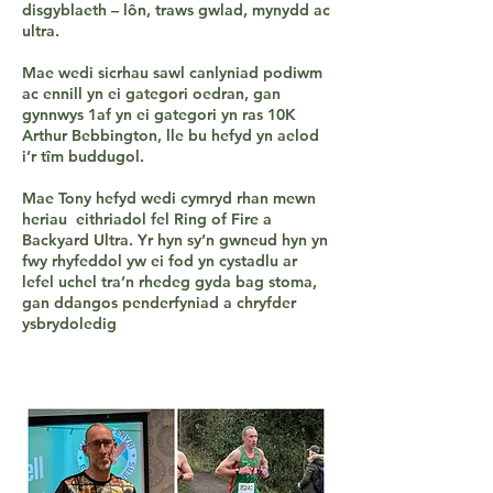
disgyblaeth – lôn, traws gwlad, mynydd ac
ultra.
Mae wedi sicrhau sawl canlyniad podiwm
ac ennill yn ei gategori oedran, gan
gynnwys 1af yn ei gategori yn ras 10K
Arthur Bebbington, lle bu hefyd yn aelod
i’r tîm buddugol.
Mae Tony hefyd wedi cymryd rhan mewn
heriau eithriadol fel Ring of Fire a
Backyard Ultra. Yr hyn sy’n gwneud hyn yn
fwy rhyfeddol yw ei fod yn cystadlu ar
lefel uchel tra’n rhedeg gyda bag stoma,
gan ddangos penderfyniad a chryfder
ysbrydoledig