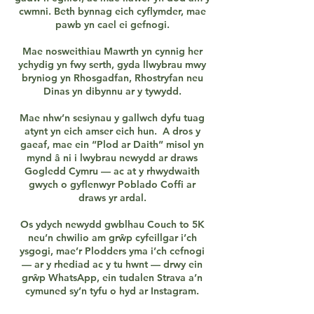
cwmni. Beth bynnag eich cyflymder, mae
pawb yn cael ei gefnogi.
Mae nosweithiau Mawrth yn cynnig her
ychydig yn fwy serth, gyda llwybrau mwy
bryniog yn Rhosgadfan, Rhostryfan neu
Dinas yn dibynnu ar y tywydd.
Mae nhw’n sesiynau y gallwch dyfu tuag
atynt yn eich amser eich hun. A dros y
gaeaf, mae ein “Plod ar Daith” misol yn
mynd â ni i lwybrau newydd ar draws
Gogledd Cymru — ac at y rhwydwaith
gwych o gyflenwyr Poblado Coffi ar
draws yr ardal.
Os ydych newydd gwblhau Couch to 5K
neu’n chwilio am grŵp cyfeillgar i’ch
ysgogi, mae’r Plodders yma i’ch cefnogi
— ar y rhediad ac y tu hwnt — drwy ein
grŵp WhatsApp, ein tudalen Strava a’n
cymuned sy’n tyfu o hyd ar Instagram.