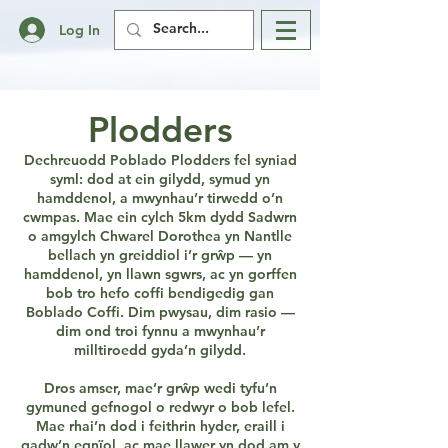
Log In
Plodders
Dechreuodd Poblado Plodders fel syniad
syml: dod at ein gilydd, symud yn
hamddenol, a mwynhau’r tirwedd o’n
cwmpas. Mae ein cylch 5km dydd Sadwrn
o amgylch Chwarel Dorothea yn Nantlle
bellach yn greiddiol i’r grŵp — yn
hamddenol, yn llawn sgwrs, ac yn gorffen
bob tro hefo coffi bendigedig gan
Boblado Coffi. Dim pwysau, dim rasio —
dim ond troi fynnu a mwynhau’r
milltiroedd gyda’n gilydd.
Dros amser, mae’r grŵp wedi tyfu’n
gymuned gefnogol o redwyr o bob lefel.
Mae rhai’n dod i feithrin hyder, eraill i
gadw’n egnïol, ac mae llawer yn dod am y