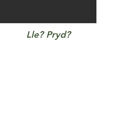
Lle? Pryd?
Dydd Sadwrn: Nantlle 5km @
Poblado Coffi, Y Barics, 9am,
Nos Fawrth: Rhosgadfan / Dinas,
7pm
Plod on Tour, Lleoliadau gwahanol
Instagram
Strava
Whatsapp (Aelodau'n unig)