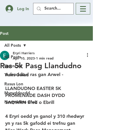
Log In
Post
All Posts
Eryri Harriers
All Posts
Apr 10, 2023
1 min read
Ras 5k Pasg Llandudno
Ieuenctid
Adroddiad ras gan Arwel - 
Traws Gwlad
Rasus Lon
LLANDUDNO EASTER 5K 
Mynyddoedd
PROMENADE DASH DYDD 
Newyddion Clwb
SADWRN 8fed o Ebrill
4 Eryri oedd yn ganol y 310 rhedwyr 
yn y ras 5k gafodd ei trefnu gan 