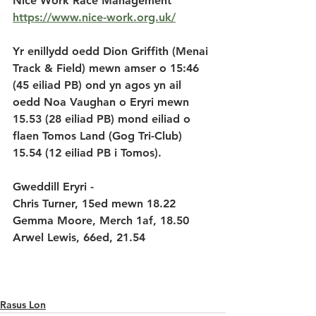
Nice Work Race Management 
https://www.nice-work.org.uk/
Yr enillydd oedd Dion Griffith (Menai 
Track & Field) mewn amser o 15:46 
(45 eiliad PB) ond yn agos yn ail 
oedd Noa Vaughan o Eryri mewn 
15.53 (28 eiliad PB) mond eiliad o 
flaen Tomos Land (Gog Tri-Club) 
15.54 (12 eiliad PB i Tomos).
Gweddill Eryri - 
Chris Turner, 15ed mewn 18.22
Gemma Moore, Merch 1af, 18.50
Arwel Lewis, 66ed, 21.54
Rasus Lon