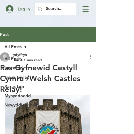
Log In
Post
All Posts
ydyffryn
All Posts
Jun 4
1 min read
Ras Gyfnewid Cestyll
Ieuenctid
Cymru /Welsh Castles
Traws Gwlad
Rasus Lon
Relay!
Mynyddoedd
Newyddion Clwb