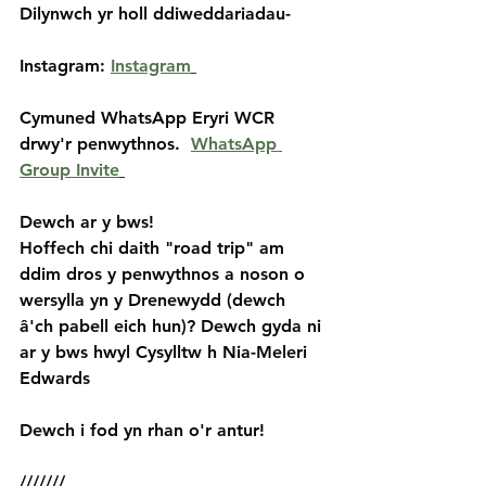
Dilynwch yr holl ddiweddariadau-
Instagram: 
Instagram
Cymuned WhatsApp Eryri WCR 
drwy'r penwythnos.  
WhatsApp 
Group Invite
Dewch ar y bws!
Hoffech chi daith "road trip" am 
ddim dros y penwythnos a noson o 
wersylla yn y Drenewydd (dewch 
â'ch pabell eich hun)? Dewch gyda ni 
ar y bws hwyl Cysylltw h Nia-Meleri 
Edwards
Dewch i fod yn rhan o'r antur!
///////