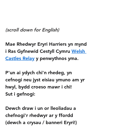
(scroll down for English)
Mae Rhedwyr Eryri Harriers yn mynd 
i Ras Gyfnewid Cestyll Cymru 
Welsh 
Castles Relay
 y penwythnos yma.
P'un ai ydych chi'n rhedeg, yn 
cefnogi neu jyst eisiau ymuno am yr 
hwyl, bydd croeso mawr i chi!
Sut i gefnogi:
Dewch draw i un or lleoliadau a 
chefnogi'r rhedwyr ar y ffordd 
(dewch a crysau / banneri Eryri!)